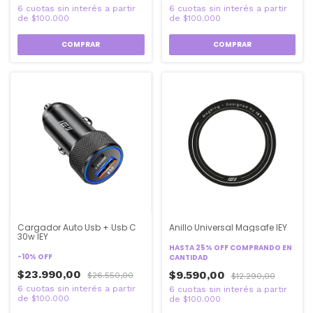
COMPRAR
COMPRAR
Cargador Auto Usb + Usb C
Anillo Universal Magsafe IEY
30w IEY
HASTA 25% OFF
COMPRANDO EN
-
10
%
OFF
CANTIDAD
$23.990,00
$9.590,00
$26.550,00
$12.290,00