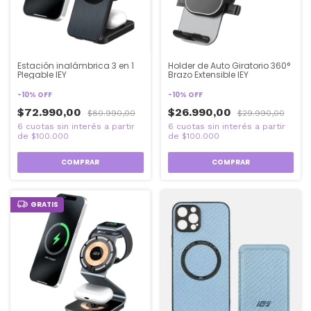
Estación inalámbrica 3 en 1
Holder de Auto Giratorio 360°
Plegable IEY
Brazo Extensible IEY
-
10
%
OFF
-
10
%
OFF
$72.990,00
$26.990,00
$80.990,00
$29.990,00
GRATIS