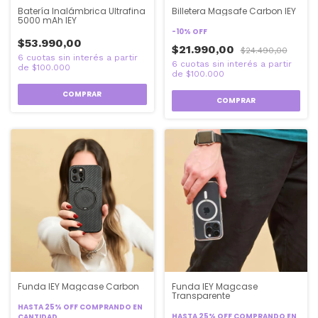
Batería Inalámbrica Ultrafina
Billetera Magsafe Carbon IEY
5000 mAh IEY
-
10
%
OFF
$53.990,00
$21.990,00
$24.490,00
COMPRAR
COMPRAR
Funda IEY Magcase Carbon
Funda IEY Magcase
Transparente
HASTA 25% OFF
COMPRANDO EN
HASTA 25% OFF
COMPRANDO EN
CANTIDAD