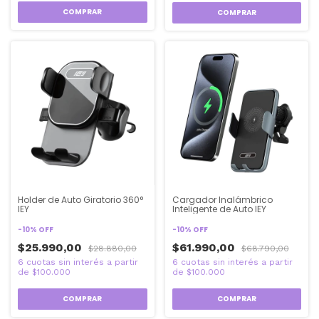
Holder de Auto Giratorio 360°
Cargador Inalámbrico
IEY
Inteligente de Auto IEY
-
10
%
OFF
-
10
%
OFF
$25.990,00
$61.990,00
$28.880,00
$68.790,00