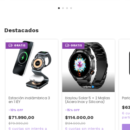
Destacados
GRATIS
GRATIS
Estación inalámbrica 3
Haylou Solar 5 + 2 Mallas
Parl
en 1 IEY
(Acero Inox y Silicona)
$63
-
10
%
OFF
-
15
%
OFF
$71.990,00
$114.000,00
$79.990,00
$134.500,00