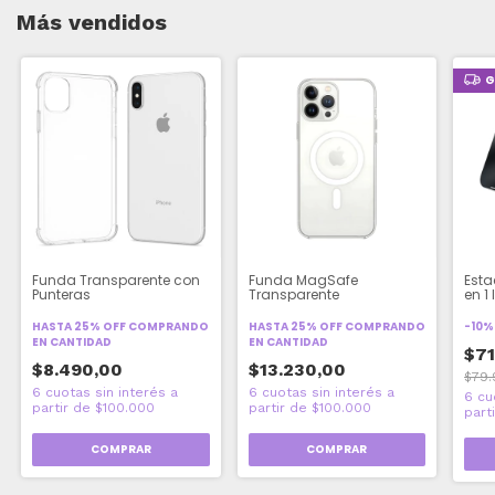
Más vendidos
G
Funda Transparente con
Funda MagSafe
Esta
Punteras
Transparente
en 1 
HASTA 25% OFF
COMPRANDO
HASTA 25% OFF
COMPRANDO
-
10
EN CANTIDAD
EN CANTIDAD
$71
$8.490,00
$13.230,00
$79.
COMPRAR
COMPRAR