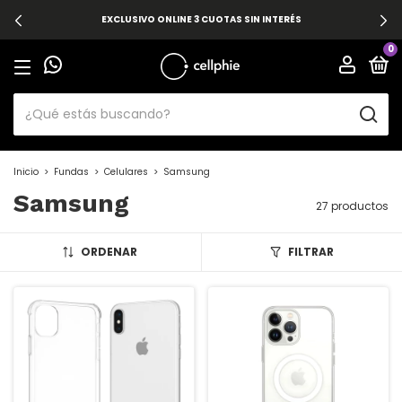
EXCLUSIVO ONLINE 3 CUOTAS SIN INTERÉS
0
Inicio
>
Fundas
>
Celulares
>
Samsung
Samsung
27 productos
ORDENAR
FILTRAR