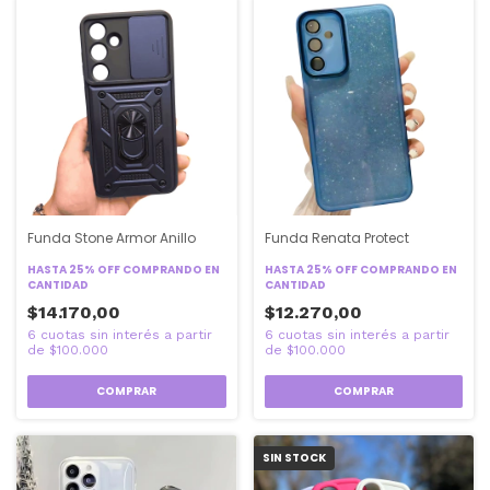
Funda Stone Armor Anillo
Funda Renata Protect
HASTA 25% OFF
COMPRANDO EN
HASTA 25% OFF
COMPRANDO EN
CANTIDAD
CANTIDAD
$14.170,00
$12.270,00
COMPRAR
COMPRAR
SIN STOCK