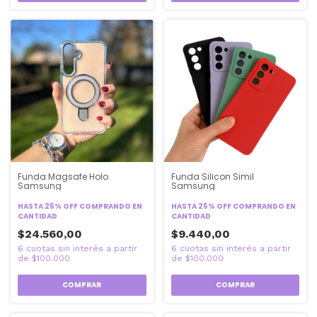
Funda Magsafe Holo
Funda Silicon Simil
Samsung
Samsung
HASTA 25% OFF
COMPRANDO EN
HASTA 25% OFF
COMPRANDO EN
CANTIDAD
CANTIDAD
$24.560,00
$9.440,00
COMPRAR
COMPRAR