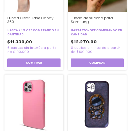
Funda Clear Case Candy
Funda de silicona para
360
Samsung
HASTA 25% OFF
COMPRANDO EN
HASTA 25% OFF
COMPRANDO EN
CANTIDAD
CANTIDAD
$11.330,00
$12.270,00
COMPRAR
COMPRAR