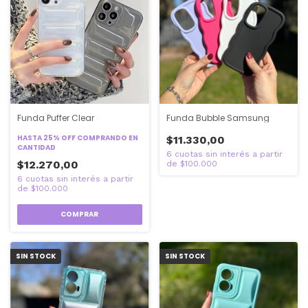
Funda Puffer Clear
Funda Bubble Samsung
HASTA 25% OFF
COMPRANDO EN
$11.330,00
CANTIDAD
$12.270,00
COMPRAR
SIN STOCK
SIN STOCK