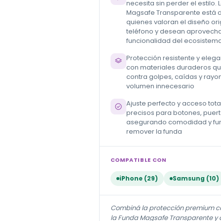
necesita sin perder el estilo.
Magsafe Transparente está 
quienes valoran el diseño ori
teléfono y desean aprovecha
funcionalidad del ecosiste
Protección resistente y eleg
con materiales duraderos q
contra golpes, caídas y rayo
volumen innecesario
Ajuste perfecto y acceso tota
precisos para botones, puer
asegurando comodidad y fun
remover la funda
COMPATIBLE CON
iPhone (29)
Samsung (10)
Combiná la protección premium con
la Funda Magsafe Transparente y d