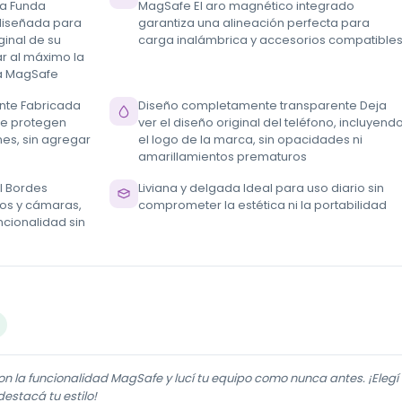
 La Funda
MagSafe El aro magnético integrado
diseñada para
garantiza una alineación perfecta para
ginal de su
carga inalámbrica y accesorios compatible
r al máximo la
ma MagSafe
ante Fabricada
Diseño completamente transparente Deja
ue protegen
ver el diseño original del teléfono, incluyend
nes, sin agregar
el logo de la marca, sin opacidades ni
amarillamientos prematuros
l Bordes
Liviana y delgada Ideal para uso diario sin
tos y cámaras,
comprometer la estética ni la portabilidad
cionalidad sin
 la funcionalidad MagSafe y lucí tu equipo como nunca antes. ¡Elegí
estacá tu estilo!