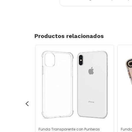
Productos relacionados
dy 360
Funda Transparente con Punteras
Funda