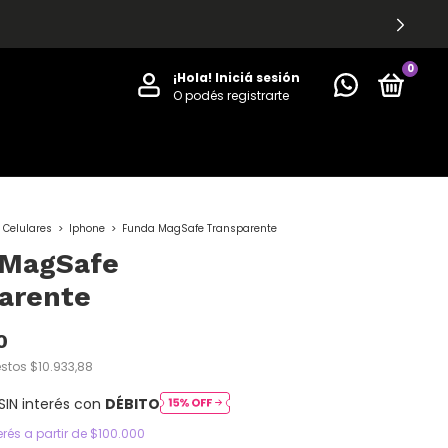
0
¡Hola!
Iniciá sesión
O podés registrarte
Celulares
>
Iphone
>
Funda MagSafe Transparente
 MagSafe
arente
0
estos
$10.933,88
SIN interés con
DÉBITO