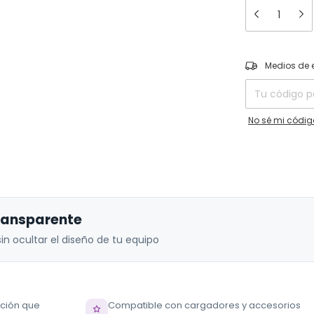
Entregas para el
Medios de 
No sé mi códig
ransparente
in ocultar el diseño de tu equipo
cción que
Compatible con cargadores y accesorios