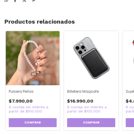
Productos relacionados
Pulsera Perlas
Billetera Magsafe
Suje
$7.990,00
$16.990,00
$4.
COMPRAR
COMPRAR