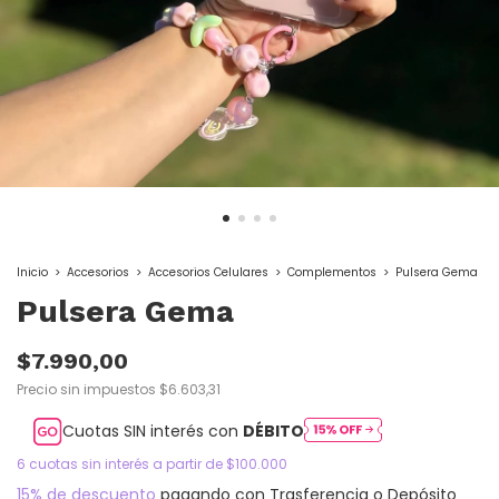
Inicio
>
Accesorios
>
Accesorios Celulares
>
Complementos
>
Pulsera Gema
Pulsera Gema
$7.990,00
Precio sin impuestos
$6.603,31
Cuotas SIN interés con
DÉBITO
15% de descuento
pagando con Trasferencia o Depósito